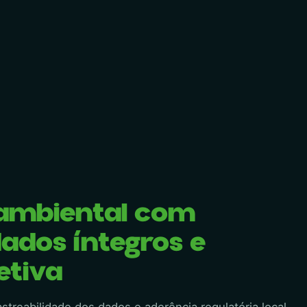
ambiental com
ados íntegros e
etiva
streabilidade dos dados e aderência regulatória local