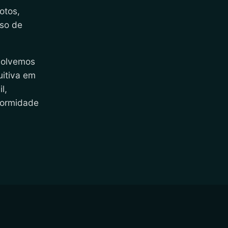
otos,
iso de
volvemos
uitiva em
l,
formidade