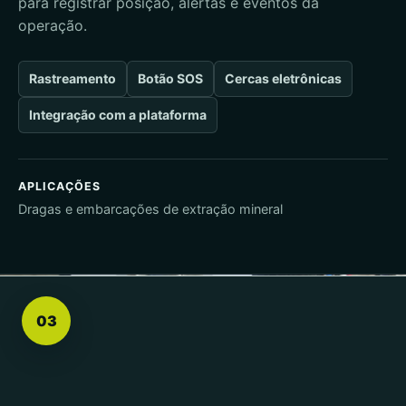
para registrar posição, alertas e eventos da
operação.
Rastreamento
Botão SOS
Cercas eletrônicas
Integração com a plataforma
APLICAÇÕES
Dragas e embarcações de extração mineral
Interface da perfuratriz
Comando SOS e alarme
03